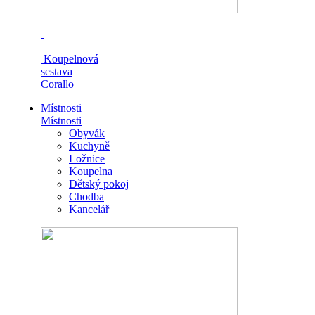
Koupelnová
sestava
Corallo
Místnosti
Místnosti
Obyvák
Kuchyně
Ložnice
Koupelna
Dětský pokoj
Chodba
Kancelář