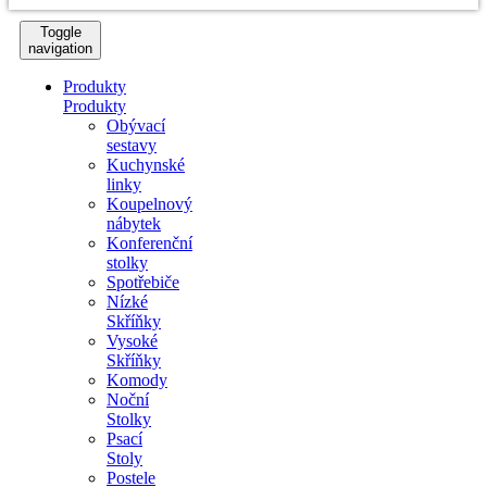
Toggle
navigation
Produkty
Produkty
Obývací
sestavy
Kuchynské
linky
Koupelnový
nábytek
Konferenční
stolky
Spotřebiče
Nízké
Skříňky
Vysoké
Skříňky
Komody
Noční
Stolky
Psací
Stoly
Postele