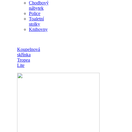
Chodbový
nábytek
Police
Toaletní
stolky
Knihovny
Koupelnová
skřínka
Tropea
Lite