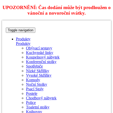
UPOZORNĚNÍ: Čas dodání může být prodloužen o
vánoční a novoroční svátky.
Toggle navigation
Produkty
Produkty
Obývací sestavy
Kuchynské linky
Koupelnový nábytek
Konferenční stolky
Spotřebiče
Nízké Skříňky
Vysoké Skříňky
Komody
Noční Stolky
Psací Stoly
Postele
Chodbový nábytek
Police
Toaletní stolky
Knihovny