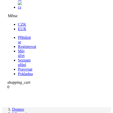
Měna:
CZK
EUR
Přihlásit
se
Registrovat
Můj
účet
Seznam
přání
Porovnat
Pokladna
shopping_cart
0
Domov