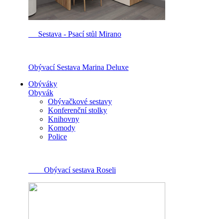
Sestava - Psací stůl Mirano
Obývací Sestava Marina Deluxe
Obýváky
Obyvák
Obývačkové sestavy
Konferenční stolky
Knihovny
Komody
Police
Obývací sestava Roseli