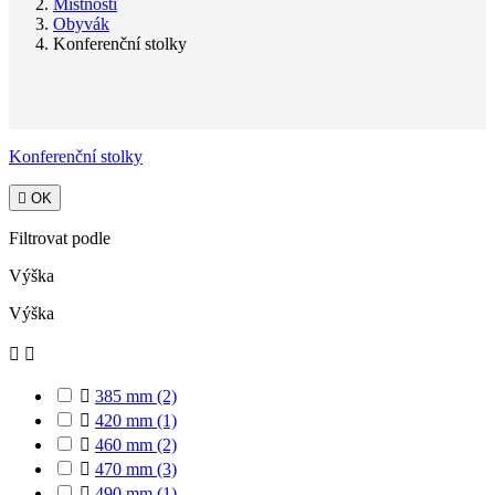
Místnosti
Obyvák
Konferenční stolky
Konferenční stolky

OK
Filtrovat podle
Výška
Výška



385 mm
(2)

420 mm
(1)

460 mm
(2)

470 mm
(3)

490 mm
(1)