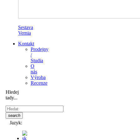
Sestava
Vernia
Kontakt
Prodejny
/
Studia
O
nás
Výroba
Recenze
Hledej
tady...
search
Jazyk: