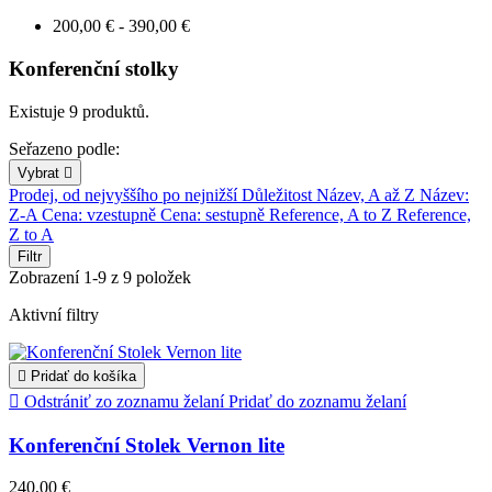
200,00 € - 390,00 €
Konferenční stolky
Existuje 9 produktů.
Seřazeno podle:
Vybrat

Prodej, od nejvyššího po nejnižší
Důležitost
Název, A až Z
Název:
Z-A
Cena: vzestupně
Cena: sestupně
Reference, A to Z
Reference,
Z to A
Filtr
Zobrazení 1-9 z 9 položek
Aktivní filtry

Pridať do košíka

Odstrániť zo zoznamu želaní
Pridať do zoznamu želaní
Konferenční Stolek Vernon lite
240,00 €