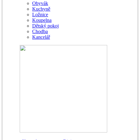
Obyvák
Kuchyně
Ložnice
Koupelna
Dětský pokoj
Chodba
Kancelář