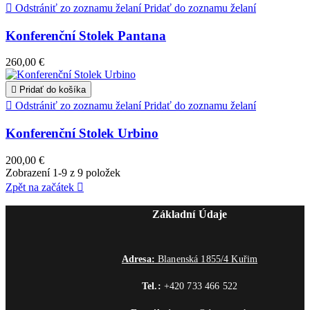

Odstrániť zo zoznamu želaní
Pridať do zoznamu želaní
Konferenční Stolek Pantana
260,00 €

Pridať do košíka

Odstrániť zo zoznamu želaní
Pridať do zoznamu želaní
Konferenční Stolek Urbino
200,00 €
Zobrazení 1-9 z 9 položek
Zpět na začátek

Základní Údaje
Adresa:
Blanenská 1855/4 Kuřim
Tel.:
+420 733 466 522