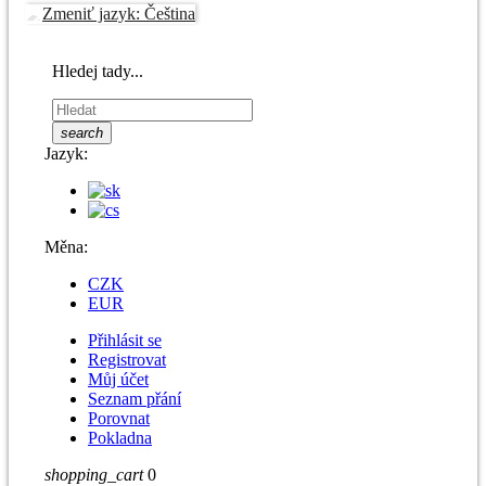
Hledej tady...
search
Jazyk:
Měna:
CZK
EUR
Přihlásit se
Registrovat
Můj účet
Seznam přání
Porovnat
Pokladna
shopping_cart
0