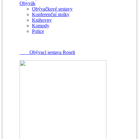
Obyvák
Obývačkové sestavy
Konferenční stolky
Knihovny
Komody
Police
Obývací sestava Roseli