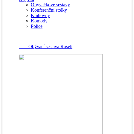
Obývačkové sestavy
Konferenční stolky
Knihovny
Komody
Police
Obývací sestava Roseli