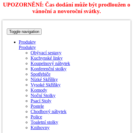
UPOZORNĚNÍ: Čas dodání může být prodloužen o
vánoční a novoroční svátky.
Toggle navigation
Produkty
Produkty
Obývací sestavy
Kuchynské linky
Koupelnový nábytek
Konferenční stolky
Spotřebiče
Nízké Skříňky
Vysoké Skříňky
Komody
Noční Stolky
Psací Stoly
Postele
Chodbový nábytek
Police
Toaletní stolky
Knihovny