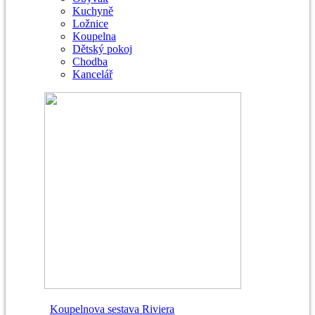
Kuchyně
Ložnice
Koupelna
Dětský pokoj
Chodba
Kancelář
Koupelnova sestava Riviera